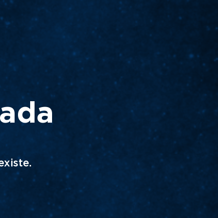
rada
xiste.