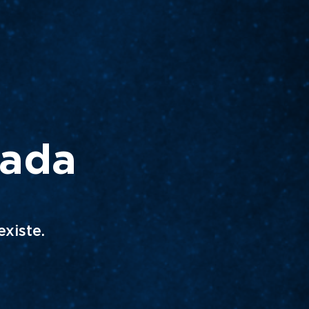
rada
xiste.