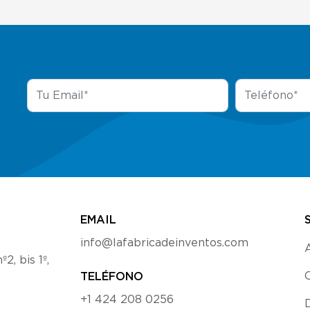
EMAIL
info@lafabricadeinventos.com
2, bis 1º,
TELÉFONO
+1 424 208 0256
D