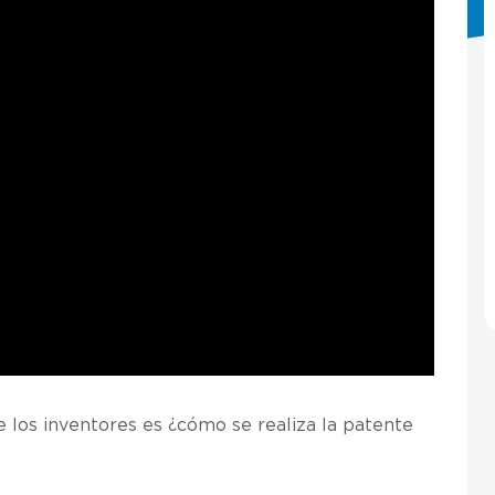
 los inventores es ¿cómo se realiza la p
atente