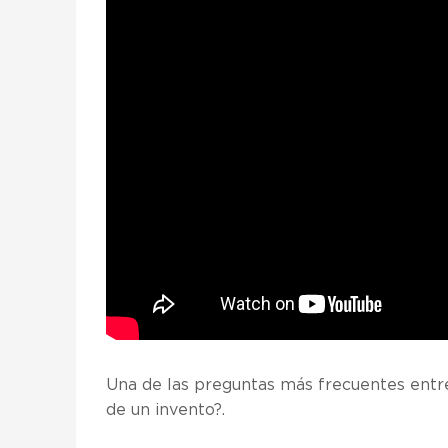
Una de las preguntas más frecuentes entre
de un invento
?.